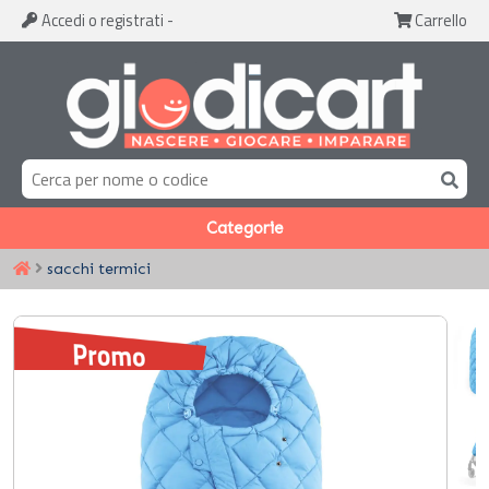
Accedi
o registrati
-
Carrello
Categorie
sacchi termici