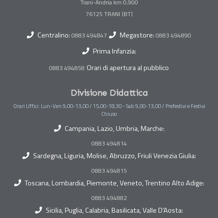
Trani-Andria km 0,900
Centralino:
Megastore:
0883 494847
0883 494890
Prima Infanzia:
Orari di apertura al pubblico
0883 494858
Divisione Didattica
Orari Uffici: Lun-Ven 9,00-13,00 / 15,00-18,30 - Sab 9,00-13,00 / Prefestivi e Festivi
Chiuso
Campania, Lazio, Umbria, Marche:
0883 494814
Sardegna, Liguria, Molise, Abruzzo, Friuli Venezia Giulia:
0883 494815
Toscana, Lombardia, Piemonte, Veneto, Trentino Alto Adige:
0883 494882
Sicilia, Puglia, Calabria, Basilicata, Valle D'Aosta: