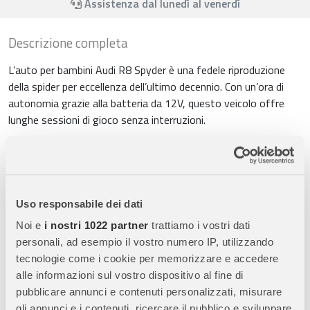
Assistenza dal lunedì al venerdì
Descrizione completa
L’auto per bambini Audi R8 Spyder è una fedele riproduzione
della spider per eccellenza dell’ultimo decennio. Con un’ora di
autonomia grazie alla batteria da 12V, questo veicolo offre
lunghe sessioni di gioco senza interruzioni.
L’attacco MP3 integrato consente al bambino di passare il
tempo di gioco ascoltando la propria musica preferita,
rendendo l’esperienza di guida ancora più divertente. Inoltre, la
regolazione del volume permette di adattare il suono alle
Uso responsabile dei dati
preferenze del bambino.
Noi e
i nostri 1022 partner
trattiamo i vostri dati
Questa auto è progettata per affrontare sia superfici ruvide
personali, ad esempio il vostro numero IP, utilizzando
che lisce, offrendo una guida fluida e stabile. Il nuovo
tecnologie come i cookie per memorizzare e accedere
telecomando a 2,4 GHz garantisce il pieno controllo della
alle informazioni sul vostro dispositivo al fine di
vettura per i genitori, in quanto possono ignorare le azioni dei
pubblicare annunci e contenuti personalizzati, misurare
bambini e guidare in modo sicuro.
gli annunci e i contenuti, ricercare il pubblico e sviluppare