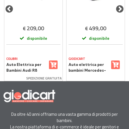
209,00
499,00
€
€
disponibile
disponibile
COLIBRI
GIODICART
Auto Elettrica per
Auto elettrica per
Bambini Audi R8
bambini Mercedes-
Spyder Bianca –
Benz G63 con
SPEDIZIONE GRATUITA
Radiocomando 2,4
telecomando 2,4
GHz 12V
Ghz Verde Opaco
Da oltre 40 anni offriamo una vasta gamma di prodotti per
bambini.
La nostra piattaforma di e-commerce è ideale per genitori e