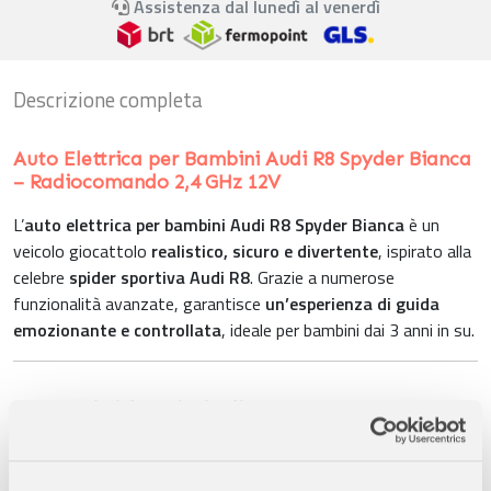
Assistenza dal lunedì al venerdì
Descrizione completa
Auto Elettrica per Bambini Audi R8 Spyder Bianca
– Radiocomando 2,4 GHz 12V
L’
auto elettrica per bambini Audi R8 Spyder Bianca
è un
veicolo giocattolo
realistico, sicuro e divertente
, ispirato alla
celebre
spider sportiva Audi R8
. Grazie a numerose
funzionalità avanzate, garantisce
un’esperienza di guida
emozionante e controllata
, ideale per bambini dai 3 anni in su.
Caratteristiche Principali:
Design Realistico Audi R8 Spyder:
Look fedele alla vera spider
sportiva con
porte apribili e luci lampeggianti
.