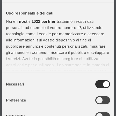
Con migliaia di prodotti disponibili, forniamo prodotti di qualità per
soddisfare le esigenze dei clienti.
Uso responsabile dei dati
Noi e
i nostri 1022 partner
trattiamo i vostri dati
Informazioni
personali, ad esempio il vostro numero IP, utilizzando
tecnologie come i cookie per memorizzare e accedere
Assistenza Clienti
alle informazioni sul vostro dispositivo al fine di
Chi siamo
pubblicare annunci e contenuti personalizzati, misurare
Privacy Policy
gli annunci e i contenuti, ricercare il pubblico e sviluppare
Cataloghi
i servizi. Avete la possibilità di scegliere chi utilizza i
Volantini
vostri dati e per quali scopi. Le vostre scelte in materia di
Opportunità di lavoro
privacy sono applicabili solo su questa proprietà digitale
DURC e Tracciabilità
in cui avete effettuato le vostre scelte. È possibile
Selezione
Rilevazione Misure Radiatori
modificare o revocare il proprio consenso in qualsiasi
Necessari
del
momento dalla Dichiarazione sui cookie o facendo clic
consenso
sull'icona di attivazione della privacy.
Preferenze
Con il tuo consenso, vorremmo anche:
Il mio account
raccogliere informazioni sulla tua posizione