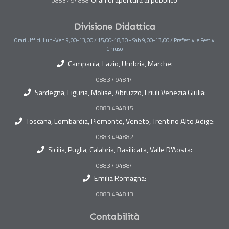
Orari di apertura al pubblico
0883 494858
Divisione Didattica
Orari Uffici: Lun-Ven 9,00-13,00 / 15,00-18,30 - Sab 9,00-13,00 / Prefestivi e Festivi
Chiuso
Campania, Lazio, Umbria, Marche:
0883 494814
Sardegna, Liguria, Molise, Abruzzo, Friuli Venezia Giulia:
0883 494815
Toscana, Lombardia, Piemonte, Veneto, Trentino Alto Adige:
0883 494882
Sicilia, Puglia, Calabria, Basilicata, Valle D'Aosta:
0883 494884
Emilia Romagna:
0883 494813
Contabilità