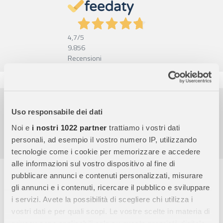
4,7
/5
9.856
Recensioni
Pagamenti sicuri
Uso responsabile dei dati
Garanzia e reso facili
Noi e
i nostri 1022 partner
trattiamo i vostri dati
Assistenza dal lunedì al venerdì
personali, ad esempio il vostro numero IP, utilizzando
tecnologie come i cookie per memorizzare e accedere
alle informazioni sul vostro dispositivo al fine di
Descrizione completa
pubblicare annunci e contenuti personalizzati, misurare
gli annunci e i contenuti, ricercare il pubblico e sviluppare
Un puzzle educativo e divertente per bambini
- Con
104
i servizi. Avete la possibilità di scegliere chi utilizza i
maxi pezzi
, questo puzzle di Dora l’Esploratrice è perfetto per
vostri dati e per quali scopi. Le vostre scelte in materia di
sviluppare
abilità logiche, manuali e di osservazione
in modo