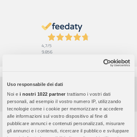
4,7
/5
9.856
Recensioni
Pagamenti sicuri
Uso responsabile dei dati
Noi e
i nostri 1022 partner
trattiamo i vostri dati
Garanzia e reso facili
personali, ad esempio il vostro numero IP, utilizzando
Assistenza dal lunedì al venerdì
tecnologie come i cookie per memorizzare e accedere
alle informazioni sul vostro dispositivo al fine di
Descrizione completa
pubblicare annunci e contenuti personalizzati, misurare
gli annunci e i contenuti, ricercare il pubblico e sviluppare
Clementoni Supercolor Jolly Unicorns Puzzle - 24 Maxi Pezzi
: