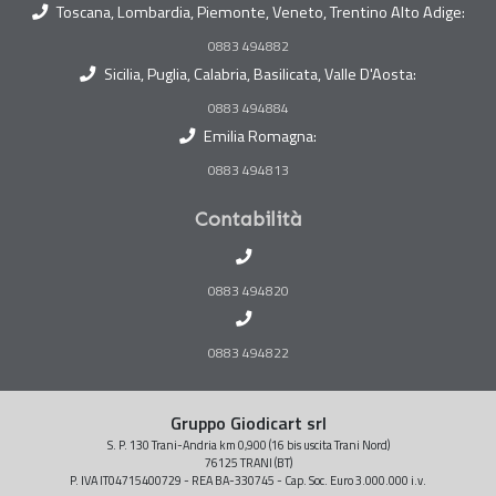
Toscana, Lombardia, Piemonte, Veneto, Trentino Alto Adige:
0883 494882
Sicilia, Puglia, Calabria, Basilicata, Valle D'Aosta:
0883 494884
Emilia Romagna:
0883 494813
Contabilità
0883 494820
0883 494822
Gruppo Giodicart srl
S. P. 130 Trani-Andria km 0,900 (16 bis uscita Trani Nord)
76125 TRANI (BT)
P. IVA IT04715400729 - REA BA-330745 - Cap. Soc. Euro 3.000.000 i.v.