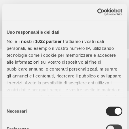
4,7
/5
Uso responsabile dei dati
9.856
Recensioni
Noi e
i nostri 1022 partner
trattiamo i vostri dati
personali, ad esempio il vostro numero IP, utilizzando
tecnologie come i cookie per memorizzare e accedere
alle informazioni sul vostro dispositivo al fine di
Pagamenti sicuri
pubblicare annunci e contenuti personalizzati, misurare
gli annunci e i contenuti, ricercare il pubblico e sviluppare
Garanzia e reso facili
i servizi. Avete la possibilità di scegliere chi utilizza i
Assistenza dal lunedì al venerdì
vostri dati e per quali scopi. Le vostre scelte in materia di
privacy sono applicabili solo su questa proprietà digitale
Descrizione completa
in cui avete effettuato le vostre scelte. È possibile
Selezione
modificare o revocare il proprio consenso in qualsiasi
Necessari
Puzzle Educativo per Bambini
del
momento dalla Dichiarazione sui cookie o facendo clic
Puzzle 24 maxi pezzi per sviluppare osservazione, logica e
consenso
sull'icona di attivazione della privacy.
manualità. Dimensioni 62x42 cm, ideale per i più piccoli.
Preferenze