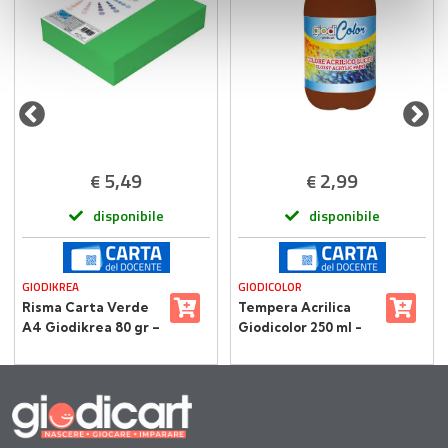
con altre informazioni che ha fornito loro o che hanno
raccolto dal suo utilizzo dei loro servizi.
5,49
2,99
€
€
disponibile
disponibile
GIODIKREA
GIODICOLOR
Risma Carta Verde
Tempera Acrilica
A4 Giodikrea 80 gr –
Giodicolor 250 ml -
250 Fogli – Alta
Marrone
Qualità