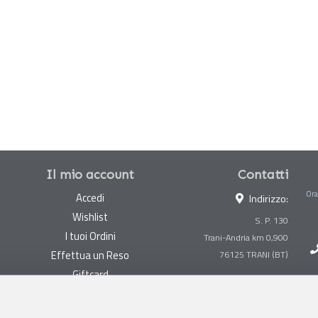
Il mio account
Contatti
Ora
Accedi
Indirizzo:
Wishlist
S. P. 130
I tuoi Ordini
Trani-Andria km 0,900
Effettua un Reso
Giftcard
Centralino:
0883 494847
Gestisci cookie
Megastore:
0883 494890