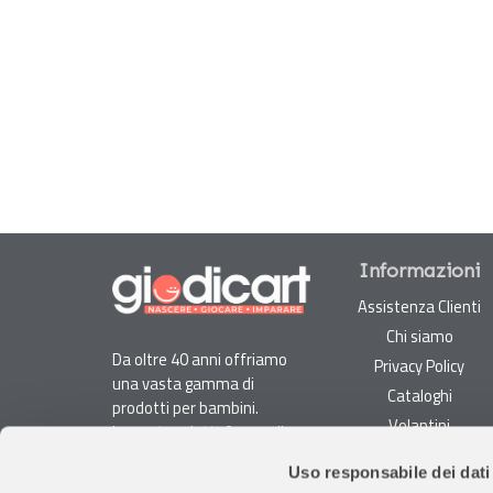
Informazioni
Assistenza Clienti
Chi siamo
Da oltre 40 anni offriamo
Privacy Policy
una vasta gamma di
Cataloghi
prodotti per bambini.
Volantini
La nostra piattaforma di
Opportunità di lavoro
e-commerce è ideale per
Uso responsabile dei dati
genitori e specialisti alla
DURC e Tracciabilità