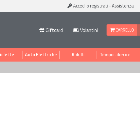
Accedi
o registrati
-
Assistenza
Giftcard
Volantini
CARRELLO
iclette
Auto Elettriche
Kidult
Tempo Libero e
Sport