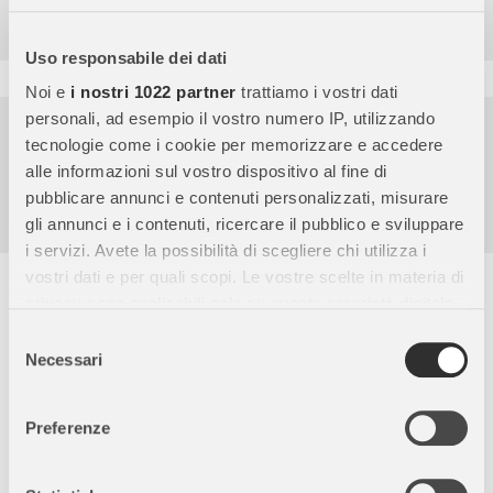
9.857
Recensioni
Uso responsabile dei dati
Noi e
i nostri 1022 partner
trattiamo i vostri dati
Pagamenti sicuri
personali, ad esempio il vostro numero IP, utilizzando
tecnologie come i cookie per memorizzare e accedere
Garanzia e reso facili
alle informazioni sul vostro dispositivo al fine di
Assistenza dal lunedì al venerdì
pubblicare annunci e contenuti personalizzati, misurare
gli annunci e i contenuti, ricercare il pubblico e sviluppare
i servizi. Avete la possibilità di scegliere chi utilizza i
vostri dati e per quali scopi. Le vostre scelte in materia di
Descrizione completa
privacy sono applicabili solo su questa proprietà digitale
Puzzle bambini 104 maxi pezzi, ideale a partire dai 4 anni.
in cui avete effettuato le vostre scelte. È possibile
Selezione
Dimensione puzzle completo: 62 x 42 cm. Una vasta gamma di
modificare o revocare il proprio consenso in qualsiasi
Necessari
del
puzzle Supercolor interamente dedicata ai più piccoli per aiutarli
momento dalla Dichiarazione sui cookie o facendo clic
consenso
a sviluppare capacità di osservazione, logica e manualità.
sull'icona di attivazione della privacy.
Preferenze
Immagini coinvolgenti dai colori luminosi e sfavillanti,
raffiguranti i personaggi più amati dai bimbi, per divertirsi tra
Con il tuo consenso, vorremmo anche:
amici e in famiglia. Da sempre sensibile al problema
raccogliere informazioni sulla tua posizione