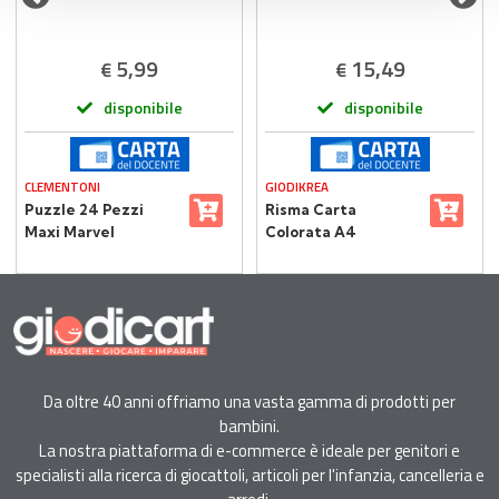
5,99
15,49
€
€
disponibile
disponibile
CLEMENTONI
GIODIKREA
Puzzle 24 Pezzi
Risma Carta
Maxi Marvel
Colorata A4
Spiderman –
Giodikrea 120 gr –
Clementoni
400 Fogli – 10 Colori
Supercolor
Intensi
Da oltre 40 anni offriamo una vasta gamma di prodotti per
bambini.
La nostra piattaforma di e-commerce è ideale per genitori e
specialisti alla ricerca di giocattoli, articoli per l'infanzia, cancelleria e