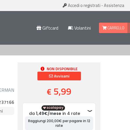
Accedi
o registrati
-
Assistenza
Giftcard
Volantini
CARRELLO
NON DISPONIBILE
Avvisami
5,99
€
DERMAN
237166
ni