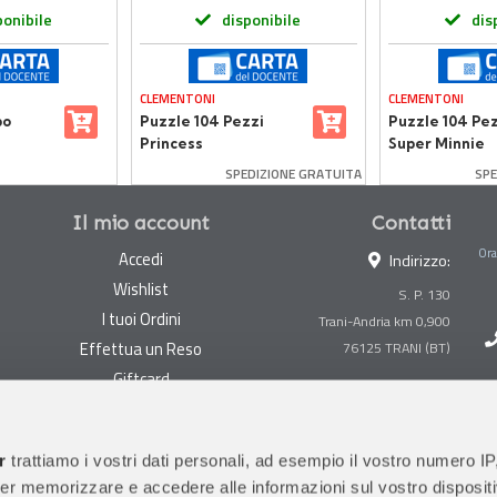
ponibile
disponibile
dis
CLEMENTONI
CLEMENTONI
bo
Puzzle 104 Pezzi
Puzzle 104 Pe
Princess
Super Minnie
 Colori
SPEDIZIONE GRATUITA
SPE
Il mio account
Contatti
Ora
Accedi
Indirizzo:
Wishlist
S. P. 130
I tuoi Ordini
Trani-Andria km 0,900
Effettua un Reso
Giftcard
Centralino:
0883 494847
Gestisci cookie
Megastore:
0883 494890
Garanzie
r
trattiamo i vostri dati personali, ad esempio il vostro numero IP
Prima Infanzia:
0883
er memorizzare e accedere alle informazioni sul vostro dispositiv