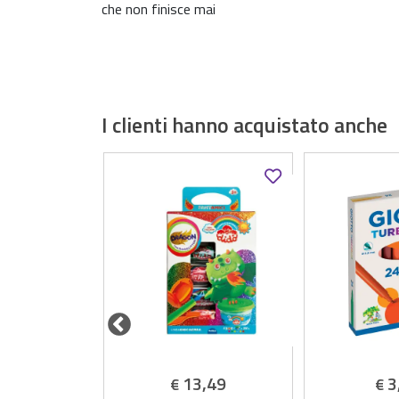
che non finisce mai
I clienti hanno acquistato anche
,29
13,49
3
€
€