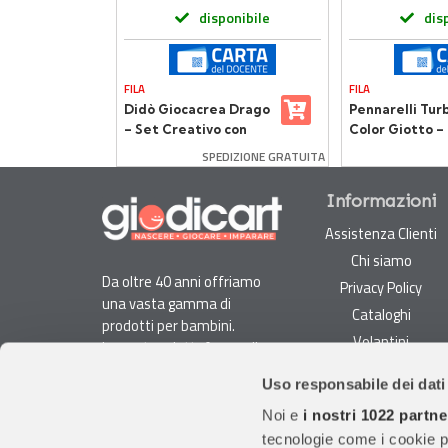
onibile
disponibile
dis
FILA
FILA
elli
Didò Giocacrea Drago
Pennarelli Tur
ili -
– Set Creativo con
Color Giotto –
mm – 12
Pasta Didò Glitter
Astuccio da 24
SPEDIZIONE GRATUITA
Informazioni
Assistenza Clienti
Chi siamo
Da oltre 40 anni offriamo
Privacy Policy
una vasta gamma di
Cataloghi
prodotti per bambini.
Volantini
La nostra piattaforma di
Opportunità di lavoro
e-commerce è ideale per
Uso responsabile dei dati
genitori e specialisti alla
DURC e Tracciabilità
ricerca di giocattoli, articoli
Noi e
i nostri 1022 partne
Rilevazione Misure
per l'infanzia, cancelleria e
tecnologie come i cookie p