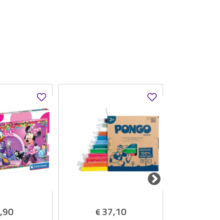
,90
37,10
5
€
€