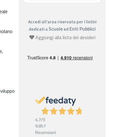
eale
Accedi all’area riservata per i listini
Scuole
Enti Pubblici
dedicati a
ed
imolano
Aggiungi alla lista dei desideri
e,
viluppo
4,7
/5
9.857
Recensioni