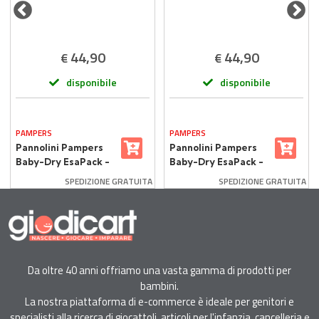
44,90
44,90
€
€
disponibile
disponibile
PAMPERS
PAMPERS
Pannolini Pampers
Pannolini Pampers
Baby-Dry EsaPack -
Baby-Dry EsaPack -
Taglia 4 - 7-18 Kg -
Taglia 5 - 11-25 Kg -
SPEDIZIONE GRATUITA
SPEDIZIONE GRATUITA
144 Pezzi
132 Pezzi
Da oltre 40 anni offriamo una vasta gamma di prodotti per
bambini.
La nostra piattaforma di e-commerce è ideale per genitori e
specialisti alla ricerca di giocattoli, articoli per l'infanzia, cancelleria e