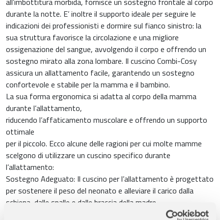
all’imbottitura morbida, fornisce un sostegno frontale al corpo
durante la notte. E’ inoltre il supporto ideale per seguire le
indicazioni dei professionisti e dormire sul fianco sinistro: la
sua struttura favorisce la circolazione e una migliore
ossigenazione del sangue, avvolgendo il corpo e offrendo un
sostegno mirato alla zona lombare. Il cuscino Combi-Cosy
assicura un allattamento facile, garantendo un sostegno
confortevole e stabile per la mamma e il bambino.
La sua forma ergonomica si adatta al corpo della mamma
durante l’allattamento,
riducendo l’affaticamento muscolare e offrendo un supporto
ottimale
per il piccolo. Ecco alcune delle ragioni per cui molte mamme
scelgono di utilizzare un cuscino specifico durante
l’allattamento:
Sostegno Adeguato: Il cuscino per l’allattamento è progettato
per sostenere il peso del neonato e alleviare il carico dalla
schiena, dalle spalle e dalle braccia della madre.
Miglior Contatto Visivo: Posizionando il neonato su un cuscino