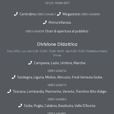
Centralino:
Megastore:
0883 494847
0883 494890
Prima Infanzia:
Orari di apertura al pubblico
0883 494858
Divisione Didattica
Orari Uffici: Lun-Ven 9,00-13,00 / 15,00-18,30 - Sab 9,00-13,00 / Prefestivi e Festivi
Chiuso
Campania, Lazio, Umbria, Marche:
0883 494814
Sardegna, Liguria, Molise, Abruzzo, Friuli Venezia Giulia:
0883 494815
Toscana, Lombardia, Piemonte, Veneto, Trentino Alto Adige:
0883 494882
Sicilia, Puglia, Calabria, Basilicata, Valle D'Aosta:
0883 494884