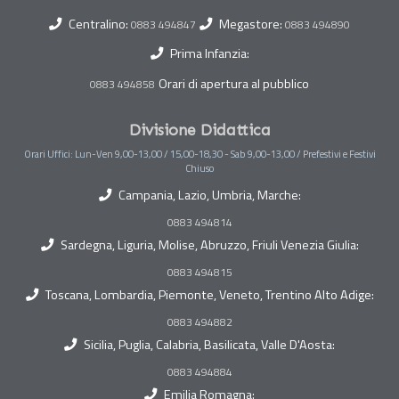
Centralino:
Megastore:
0883 494847
0883 494890
Prima Infanzia:
Orari di apertura al pubblico
0883 494858
Divisione Didattica
Orari Uffici: Lun-Ven 9,00-13,00 / 15,00-18,30 - Sab 9,00-13,00 / Prefestivi e Festivi
Chiuso
Campania, Lazio, Umbria, Marche:
0883 494814
Sardegna, Liguria, Molise, Abruzzo, Friuli Venezia Giulia:
0883 494815
Toscana, Lombardia, Piemonte, Veneto, Trentino Alto Adige:
0883 494882
Sicilia, Puglia, Calabria, Basilicata, Valle D'Aosta:
0883 494884
Emilia Romagna: