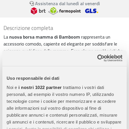
Assistenza dal lunedì al venerdì
Descrizione completa
La
nuova borsa mamma di Bamboom
rappresenta un
accessorio comodo, capiente ed elegante per soddisfare le
esigenze quotidiane delle mamme. Ecco alcune caratteristiche
tecniche e funzionalità della borsa:
Materiale:
Realizzata in tessuto 100% riciclato, la borsa non
solo offre un aspetto alla moda ma contribuisce anche alla
Uso responsabile dei dati
sostenibilità ambientale.
Noi e
i nostri 1022 partner
trattiamo i vostri dati
Chiusure multiple:
La borsa è dotata di una chiusura principale
personali, ad esempio il vostro numero IP, utilizzando
a zip per garantire sicurezza e praticità. Inoltre, dispone di un
tecnologie come i cookie per memorizzare e accedere
extra chiusura con moschettone per un accesso rapido e
alle informazioni sul vostro dispositivo al fine di
comodo.
pubblicare annunci e contenuti personalizzati, misurare
gli annunci e i contenuti, ricercare il pubblico e sviluppare
Tasche interne organizzative:
Con numerose tasche interne,
i servizi. Avete la possibilità di scegliere chi utilizza i