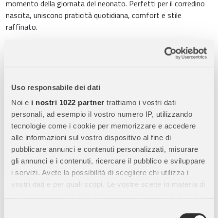
momento della giornata del neonato. Perfetti per il corredino
nascita, uniscono praticità quotidiana, comfort e stile
raffinato.
Tessuto naturale in fibra di bambù
Realizzati in
95% viscosa
di bambù e 5% elastan
, offrono una morbidezza setosa e una
grande traspirabilità. Il tessuto naturale assicura comfort
costante e libertà di movimento durante tutta la giornata.
Uso responsabile dei dati
Apertura studiata per ogni fase di crescita
Taglia
12-18
Noi e
i nostri 1022 partner
trattiamo i vostri dati
mesi
i body presentano apertura incrociata frontale per
personali, ad esempio il vostro numero IP, utilizzando
facilitare il cambio del neonato. Dalla taglia
3-6 mesi
in poi
tecnologie come i cookie per memorizzare e accedere
l’apertura a spalla rende il capo più pratico durante i movimenti.
alle informazioni sul vostro dispositivo al fine di
pubblicare annunci e contenuti personalizzati, misurare
Fantasie eleganti e delicate
Disponibili in varianti con
gli annunci e i contenuti, ricercare il pubblico e sviluppare
illustrazioni raffinate, pattern minimal e motivi ispirati alla
i servizi. Avete la possibilità di scegliere chi utilizza i
natura. Le fantasie coordinate permettono di creare outfit
vostri dati e per quali scopi. Le vostre scelte in materia di
armoniosi e curati per il neonato.
privacy sono applicabili solo su questa proprietà digitale
in cui avete effettuato le vostre scelte. È possibile
Certificazione OEKO-TEX® e sicurezza garantita
I capi sono
Selezione