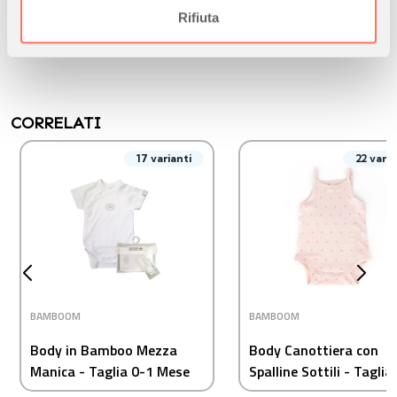
Non utilizzare l’asciugatrice
informazioni sul modo in cui utilizza il nostro sito con i
Rifiuta
nostri partner che si occupano di analisi dei dati web,
pubblicità e social media, i quali potrebbero combinarle
con altre informazioni che ha fornito loro o che hanno
raccolto dal suo utilizzo dei loro servizi.
CORRELATI
17 varianti
22 varia
BAMBOOM
BAMBOOM
Body in Bamboo Mezza
Body Canottiera con
Manica - Taglia 0-1 Mese
Spalline Sottili - Taglia
Mesi - Rosa Scuro