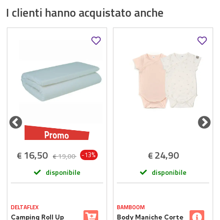
I clienti hanno acquistato anche
16,50
24,90
€
€
-13%
19,00
€
disponibile
disponibile
DELTAFLEX
BAMBOOM
Camping Roll Up
Body Maniche Corte