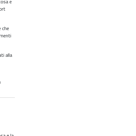
tosa e
ort
e che
imenti
ti alla
a
osa e la