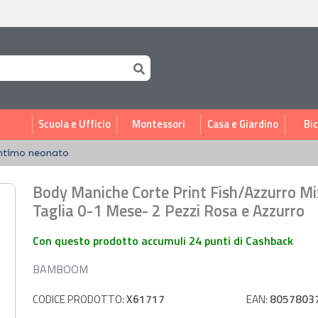
i
Scuola e Ufficio
Montessori
Casa e Giardino
Bic
ntimo neonato
Body Maniche Corte Print Fish/Azzurro Mi
Taglia 0-1 Mese- 2 Pezzi Rosa e Azzurro
Con questo prodotto accumuli 24 punti di Cashback
BAMBOOM
CODICE PRODOTTO:
X61717
EAN:
8057803