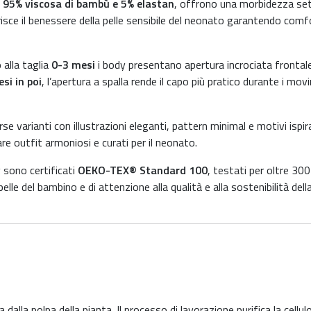
n
95% viscosa di bambù e 5% elastan
, offrono una morbidezza se
orisce il benessere della pelle sensibile del neonato garantendo comf
 alla taglia
0-3 mesi
i body presentano apertura incrociata frontal
si in poi
, l’apertura a spalla rende il capo più pratico durante i mov
rse varianti con illustrazioni eleganti, pattern minimal e motivi ispira
e outfit armoniosi e curati per il neonato.
 sono certificati
OEKO-TEX® Standard 100
, testati per oltre 300
lle del bambino e di attenzione alla qualità e alla sostenibilità dell
dalla polpa della pianta. Il processo di lavorazione purifica la cellul