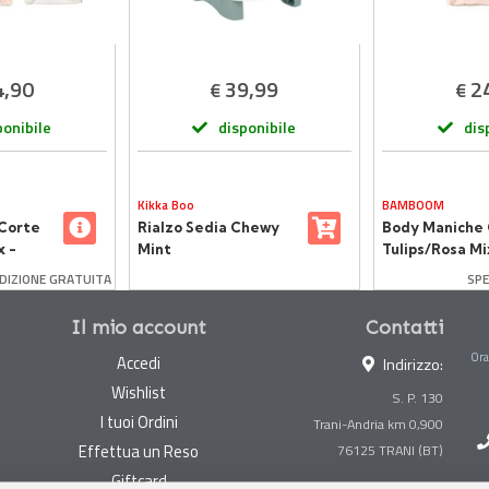
4,90
39,99
2
€
€
ponibile
disponibile
dis
Kikka Boo
BAMBOOM
Corte
Rialzo Sedia Chewy
Body Maniche
x -
Mint
Tulips/Rosa Mi
i - 2
Taglia 6 Mesi -
DIZIONE GRATUITA
SPE
ianco
Pezzi Rosa e B
Il mio account
Contatti
Ora
Accedi
Indirizzo:
Wishlist
S. P. 130
I tuoi Ordini
Trani-Andria km 0,900
Effettua un Reso
Giftcard