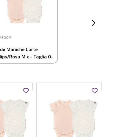
MBOOM
dy Maniche Corte
lips/Rosa Mix - Taglia 0-
Mese - 2 Pezzi Rosa e
anco