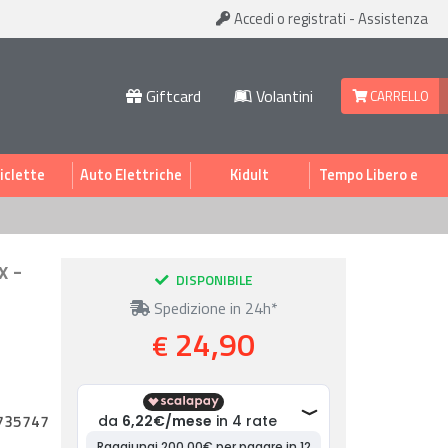
Accedi
o registrati
-
Assistenza
Giftcard
Volantini
CARRELLO
iclette
Auto Elettriche
Kidult
Tempo Libero e
Sport
x -
DISPONIBILE
Spedizione in 24h*
24,90
€
735747