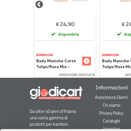
,90
24,90
2
€
€
onibile
disponibile
dis
BAMBOOM
BAMBOOM
Corte
Body Maniche Corte
Body Maniche 
x -
Tulips/Rosa Mix -
Tulips/Rosa Mi
esi- 2
Taglia 12-18 Mesi - 2
Taglia 9-12 Mes
DIZIONE GRATUITA
SPEDIZIONE GRATUITA
SPE
ianco
Pezzi Rosa e Bianco
Pezzi Rosa e B
Informazioni
Assistenza Clienti
Chi siamo
Da oltre 40 anni offriamo
Privacy Policy
una vasta gamma di
Cataloghi
prodotti per bambini.
Volantini
La nostra piattaforma di