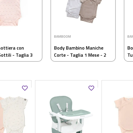
BAMBOOM
BA
ottiera con
Body Bambino Maniche
Bo
ottili - Taglia 3
Corte - Taglia 1 Mese - 2
Tu
osa Scuro
Pezzi Cammello e Bianco
1 
Bi