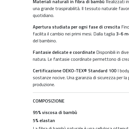
Materiali naturali in fibra di bambù
Realizzati i
una grande traspirabilità. Il tessuto naturale fav
quotidiano.
Apertura studiata per ogni fase di crescita
Fino
facilita il cambio nei primi mesi. Dalla taglia
3-6 me
del bambino.
Fantasie delicate e coordinate
Disponibili in dive
natura. Le fantasie coordinate permettono di crear
Certificazione OEKO-TEX® Standard 100
I body
sostanze nocive. Una garanzia di sicurezza per la pe
produzione.
COMPOSIZIONE
95% viscosa di bambù
5% elastan
La fibra di bambù naturale è una cellulosa ottenuta 