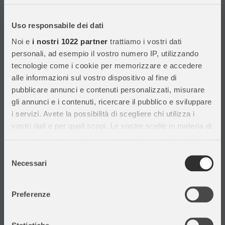
Con migliaia di prodotti disponibili, forniamo prodotti di qualità per
soddisfare le esigenze dei clienti.
Uso responsabile dei dati
Noi e
i nostri 1022 partner
trattiamo i vostri dati
Informazioni
personali, ad esempio il vostro numero IP, utilizzando
tecnologie come i cookie per memorizzare e accedere
Assistenza Clienti
alle informazioni sul vostro dispositivo al fine di
Chi siamo
pubblicare annunci e contenuti personalizzati, misurare
Privacy Policy
gli annunci e i contenuti, ricercare il pubblico e sviluppare
Cataloghi
i servizi. Avete la possibilità di scegliere chi utilizza i
Volantini
vostri dati e per quali scopi. Le vostre scelte in materia di
Opportunità di lavoro
privacy sono applicabili solo su questa proprietà digitale
DURC e Tracciabilità
in cui avete effettuato le vostre scelte. È possibile
Selezione
Rilevazione Misure Radiatori
modificare o revocare il proprio consenso in qualsiasi
Necessari
del
momento dalla Dichiarazione sui cookie o facendo clic
consenso
sull'icona di attivazione della privacy.
Preferenze
Con il tuo consenso, vorremmo anche:
Il mio account
raccogliere informazioni sulla tua posizione