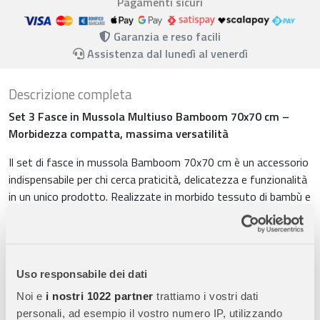
Pagamenti sicuri
Garanzia e reso facili
Assistenza dal lunedì al venerdì
Descrizione completa
Set 3 Fasce in Mussola Multiuso Bamboom 70x70 cm –
Morbidezza compatta, massima versatilità
Il set di fasce in mussola Bamboom 70x70 cm è un accessorio
indispensabile per chi cerca praticità, delicatezza e funzionalità
in un unico prodotto. Realizzate in morbido tessuto di bambù e
cotone organico, sono ideali per ogni momento della giornata
del neonato: dal cambio pannolino al momento della nanna.
Caratteristiche principali
Uso responsabile dei dati
Materiali naturali e delicati sulla pelle
Il mix di
70% bambù
Noi e
i nostri 1022 partner
trattiamo i vostri dati
organico
e
30% cotone organico
garantisce una texture ultra-
personali, ad esempio il vostro numero IP, utilizzando