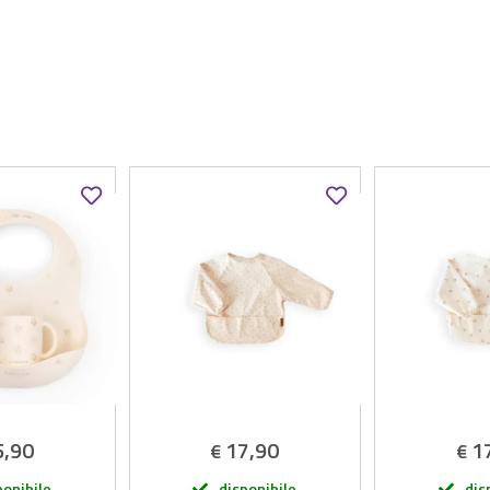
5,90
17,90
1
€
€
ponibile
disponibile
dis