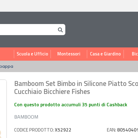
i
Scuola e Ufficio
Montessori
Casa e Giardino
Bic
pappa
Bamboom Set Bimbo in Silicone Piatto Sco
Cucchiaio Bicchiere Fishes
Con questo prodotto accumuli 35 punti di Cashback
BAMBOOM
CODICE PRODOTTO:
X52922
EAN:
8054040