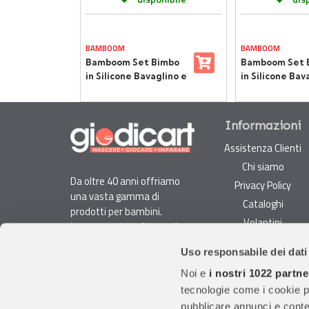
BAMBOOM
BAMBOOM
cone 4
Bamboom Set Bimbo
Bamboom Set 
in Silicone Bavaglino e
in Silicone Bav
Tazza Fishes
Tazza Animal 
DIZIONE GRATUITA
Informazioni
Assistenza Clienti
Chi siamo
Da oltre 40 anni offriamo
Privacy Policy
una vasta gamma di
Cataloghi
prodotti per bambini.
Volantini
La nostra piattaforma di
Opportunità di lavoro
e-commerce è ideale per
Uso responsabile dei dati
genitori e specialisti alla
DURC e Tracciabilità
ricerca di giocattoli, articoli
Noi e
i nostri 1022 partne
Rilevazione Misure
per l'infanzia, cancelleria e
tecnologie come i cookie p
Radiatori
arredi.
pubblicare annunci e conten