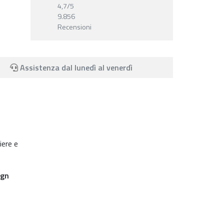
4,7
/5
9.856
Recensioni
Assistenza dal lunedì al venerdì
iere e
ign