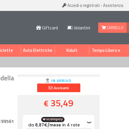
Accedi
o registrati
-
Assistenza
Giftcard
Volantini
CARRELLO
iclette
Auto Elettriche
Kidult
Tempo Libero e
Sport
della
IN ARRIVO
Avvisami
35,49
€
199561