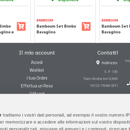
BAMBOOM
BAMBOOM
Bimbo
Bamboom Set Bimbo
Bamboom Set 
aglino e
Bavaglino
Bavaglino
Friends
Impermeabile con
Impermeabile 
Maniche Tulips
Maniche Fishe
Il mio account
Contatti
Ora
Accedi
Indirizzo:
Wishlist
S. P. 130
I tuoi Ordini
Trani-Andria km 0,900
Effettua un Reso
Giftcard
Centralino:
0883 494847
Gestisci cookie
Megastore:
0883 494890
Garanzie
r
trattiamo i vostri dati personali, ad esempio il vostro numero IP
Prima Infanzia:
0883
er memorizzare e accedere alle informazioni sul vostro dispositiv
Condizioni di vendita
494858
uti personalizzati, misurare gli annunci e i contenuti, ricercare i