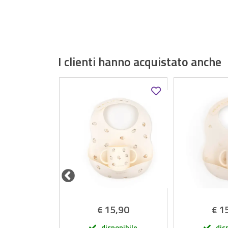
I clienti hanno acquistato anche
,90
15,90
1
€
€
onibile
disponibile
dis