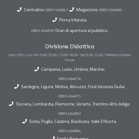
Centralino:
Megastore:
0883 494847
0883 494890
Prima Infanzia:
Orari di apertura al pubblico
0883 494858
Divisione Didattica
Orari Uffici: Lun-Ven 9,00-13,00 / 15,00-18,30 - Sab 9,00-13,00 / Prefestivi e Festivi
Chiuso
Campania, Lazio, Umbria, Marche:
0883 494814
Sardegna, Liguria, Molise, Abruzzo, Friuli Venezia Giulia:
0883 494815
Toscana, Lombardia, Piemonte, Veneto, Trentino Alto Adige:
0883 494882
Sicilia, Puglia, Calabria, Basilicata, Valle D'Aosta:
0883 494884
Emilia Romagna: