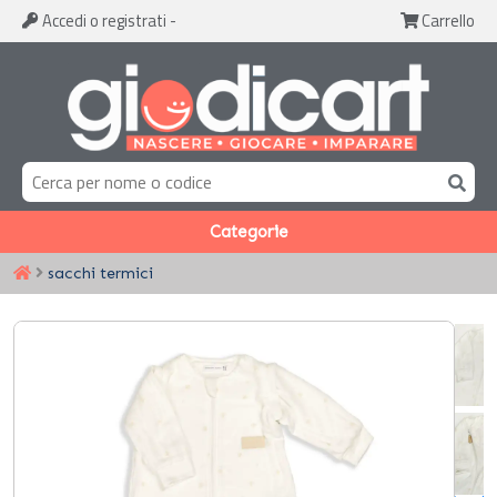
Accedi
o registrati
-
Carrello
Categorie
sacchi termici