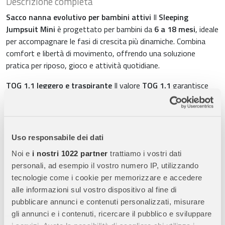
Descrizione completa
Sacco nanna evolutivo per bambini attivi
Il
Sleeping
Jumpsuit Mini
è progettato per bambini da
6 a 18 mesi
, ideale
per accompagnare le fasi di crescita più dinamiche. Combina
comfort e libertà di movimento, offrendo una soluzione
pratica per riposo, gioco e attività quotidiane.
TOG 1.1 leggero e traspirante
Il valore
TOG 1.1
garantisce
una copertura leggera e ben bilanciata, perfetta per le notti più
calde e per un utilizzo prolungato durante il giorno. Aiuta a
mantenere una temperatura corporea equilibrata senza
surriscaldare il bambino.
Uso responsabile dei dati
Piedini e maniche removibili
Il modello riprende le
Noi e
i nostri 1022 partner
trattiamo i vostri dati
caratteristiche del classico sacco nanna con
piedini e braccia
personali, ad esempio il vostro numero IP, utilizzando
staccabili
, offrendo continuità nelle abitudini di riposo. Una
tecnologie come i cookie per memorizzare e accedere
soluzione versatile che accompagna facilmente il passaggio
alle informazioni sul vostro dispositivo al fine di
dal sonno ai momenti di gioco.
pubblicare annunci e contenuti personalizzati, misurare
gli annunci e i contenuti, ricercare il pubblico e sviluppare
Maggiore libertà di movimento
La struttura con spazio