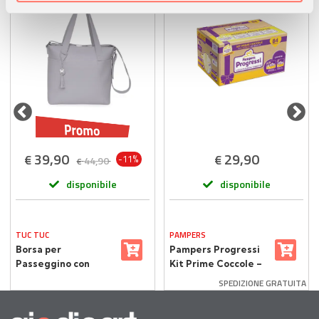
pubblicità e social media, i quali potrebbero combinarle
con altre informazioni che ha fornito loro o che hanno
raccolto dal suo utilizzo dei loro servizi.
39,90
29,90
€
€
-11%
44,90
€
disponibile
disponibile
TUC TUC
PAMPERS
Borsa per
Pampers Progressi
Passeggino con
Kit Prime Coccole –
Fasciatoio Love
84 Pannolini
SPEDIZIONE GRATUITA
Grigia
Neonati