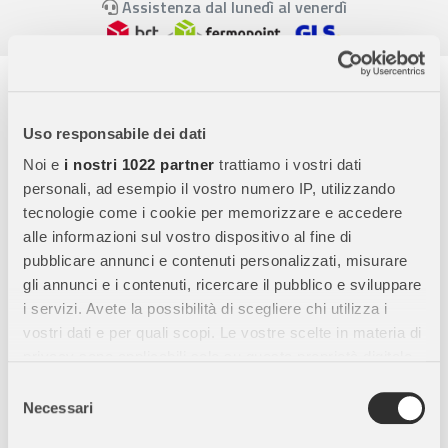
Assistenza dal lunedì al venerdì
Descrizione completa
Il nostro Portaciuccio è un elemento essenziale per mantenere
Uso responsabile dei dati
il ciuccio pulito e sempre pronto all’uso. Grazie alla sua forma
Noi e
i nostri 1022 partner
trattiamo i vostri dati
intelligente, può essere facilmente agganciato al passeggino,
personali, ad esempio il vostro numero IP, utilizzando
permettendoti di averlo sempre con te in modo pratico e
tecnologie come i cookie per memorizzare e accedere
comodo.
alle informazioni sul vostro dispositivo al fine di
pubblicare annunci e contenuti personalizzati, misurare
I nostri articoli sono progettati per rispondere alle esigenze dei
gli annunci e i contenuti, ricercare il pubblico e sviluppare
genitori moderni, che desiderano prodotti esteticamente
i servizi. Avete la possibilità di scegliere chi utilizza i
gradevoli, funzionali e al tempo stesso rispettosi
vostri dati e per quali scopi. Le vostre scelte in materia di
dell’ambiente. Ci impegniamo a combinare stile ed ecologia,
privacy sono applicabili solo su questa proprietà digitale
perché crediamo fermamente nell’importanza di costruire un
in cui avete effettuato le vostre scelte. È possibile
futuro migliore.
Selezione
modificare o revocare il proprio consenso in qualsiasi
Necessari
del
Il nostro obiettivo è continuare a utilizzare tessuti naturali e
momento dalla Dichiarazione sui cookie o facendo clic
consenso