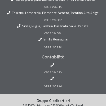
0883 494815
Toscana, Lombardia, Piemonte, Veneto, Trentino Alto Adige:
0883 494882
Sicilia, Puglia, Calabria, Basilicata, Valle D'Aosta:
0883 494884
Emilia Romagna:
0883 494813
Contabilità
0883 494820
0883 494822
Gruppo Giodicart srl
S. P. 130 Trani-Andria km 0,900 (16 bis uscita Trani Nord)