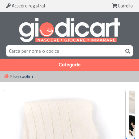
Accedi
o registrati
-
Carrello
Categorie
lenzuolini