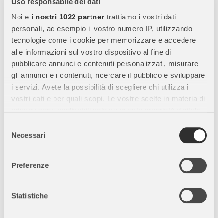
Uso responsabile dei dati
Realizzato in
bambù naturale
e
silicone 100% sicuro
,
resistente e delicato sulla pelle dei bambini.
Noi e
i nostri 1022 partner
trattiamo i vostri dati
personali, ad esempio il vostro numero IP, utilizzando
Sviluppo delle abilità cognitive
tecnologie come i cookie per memorizzare e accedere
Aiuta il bambino a
riconoscere forme e colori
, stimolando
alle informazioni sul vostro dispositivo al fine di
logica, coordinazione occhio-mano e concentrazione
.
pubblicare annunci e contenuti personalizzati, misurare
gli annunci e i contenuti, ricercare il pubblico e sviluppare
Design educativo e interattivo
i servizi. Avete la possibilità di scegliere chi utilizza i
La casetta puzzle offre ore di gioco creativo e stimolante,
vostri dati e per quali scopi. Le vostre scelte in materia di
incoraggiando
apprendimento e gioco attivo
.
privacy sono applicabili solo su questa proprietà digitale
Impegno per l’ambiente
in cui avete effettuato le vostre scelte. È possibile
Selezione
Prodotto con materiali
sostenibili e riciclati
, riduce le
modificare o revocare il proprio consenso in qualsiasi
Necessari
del
emissioni di CO2 e promuove un
futuro più ecologico
.
momento dalla Dichiarazione sui cookie o facendo clic
consenso
Packaging realizzato con
cartone e plastica riciclati
, con
sull'icona di attivazione della privacy.
Preferenze
riduzione dello spreco di carta.
Con il tuo consenso, vorremmo anche:
raccogliere informazioni sulla tua posizione
Statistiche
Specifiche del prodotto
geografica, con un'approssimazione di qualche
metro,