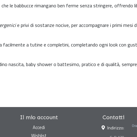
e che le babbucce rimangano ben ferme senza stringere, offrendo li
lergenici
e privi di sostanze nocive, per accompagnare i primi mesi d
na facilmente a tutine e completini, completando ogni look con gus
ino nascita, baby shower o battesimo, pratico e di qualità, sempre
Il mio account
Contatti
Ora
Accedi
Indirizzo:
Wishlist