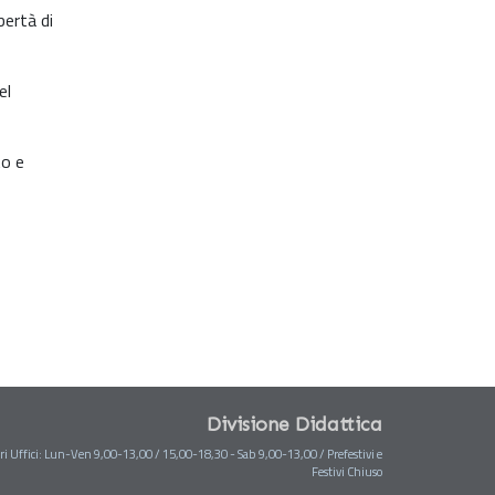
bertà di
el
to e
Divisione Didattica
ri Uffici: Lun-Ven 9,00-13,00 / 15,00-18,30 - Sab 9,00-13,00 / Prefestivi e
Festivi Chiuso