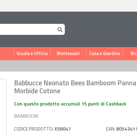
i
Scuola e Ufficio
Montessori
Casa e Giardino
Bic
Babbucce Neonato Bees Bamboom Panna 
Morbide Cotone
Con questo prodotto accumuli 15 punti di Cashback
BAMBOOM
CODICE PRODOTTO:
X58047
EAN:
8054341