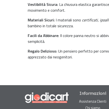
Vestibilità Sicura:
La chiusura elastica garantisc
movimento e comfort.
Materiali Sicuri:
I materiali sono
certificati, ipoal
bambino in totale sicurezza.
Facili da Abbinare:
Il colore panna neutro si abbi
semplicità.
Regalo Delizioso:
Un pensiero perfetto per corred
apprezzato dai neogenitori.
Informazioni
Assistenza Clienti
Chi siamo