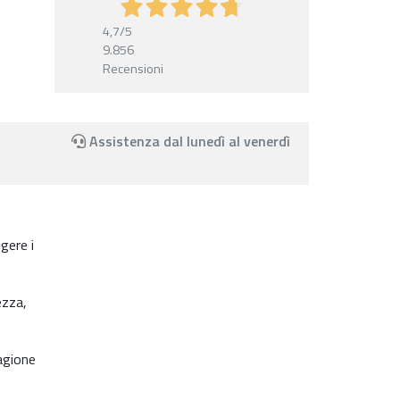
4,7
/5
9.856
Recensioni
Assistenza dal lunedì al venerdì
gere i
ezza,
agione