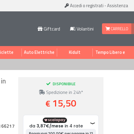
Accedi
o registrati
-
Assistenza
Giftcard
Volantini
CARRELLO
iclette
Auto Elettriche
Kidult
Tempo Libero e
Sport
in
DISPONIBILE
Spedizione in 24h*
15,50
€
166217