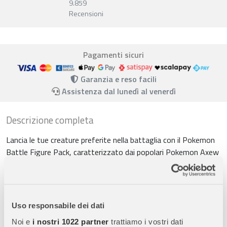
9.859
Recensioni
Pagamenti sicuri
Garanzia e reso facili
Assistenza dal lunedì al venerdì
Descrizione completa
Lancia le tue creature preferite nella battaglia con il Pokemon
Battle Figure Pack, caratterizzato dai popolari Pokemon Axew
e Froakie! Questo duo dinamico è pronto per entrare nella tua
collezione e regalarti ore di gioco avventuroso.
Caratteristiche Principali:
Uso responsabile dei dati
-
Dettaglio Straordinario:
Ogni figura cattura con precisione
l’aspetto unico e i tratti distintivi di Axew e Froakie, rendendoli
Noi e
i nostri 1022 partner
trattiamo i vostri dati