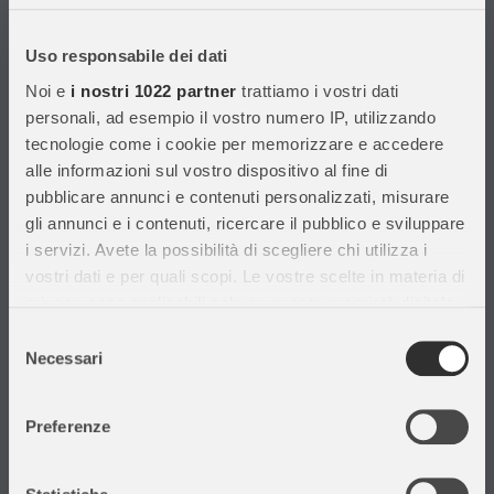
Con migliaia di prodotti disponibili, forniamo prodotti di qualità per
soddisfare le esigenze dei clienti.
Uso responsabile dei dati
Noi e
i nostri 1022 partner
trattiamo i vostri dati
Informazioni
personali, ad esempio il vostro numero IP, utilizzando
tecnologie come i cookie per memorizzare e accedere
Assistenza Clienti
alle informazioni sul vostro dispositivo al fine di
Chi siamo
pubblicare annunci e contenuti personalizzati, misurare
Privacy Policy
gli annunci e i contenuti, ricercare il pubblico e sviluppare
Cataloghi
i servizi. Avete la possibilità di scegliere chi utilizza i
Volantini
vostri dati e per quali scopi. Le vostre scelte in materia di
Opportunità di lavoro
privacy sono applicabili solo su questa proprietà digitale
DURC e Tracciabilità
in cui avete effettuato le vostre scelte. È possibile
Selezione
Rilevazione Misure Radiatori
modificare o revocare il proprio consenso in qualsiasi
Necessari
del
momento dalla Dichiarazione sui cookie o facendo clic
consenso
sull'icona di attivazione della privacy.
Preferenze
Con il tuo consenso, vorremmo anche:
Il mio account
raccogliere informazioni sulla tua posizione