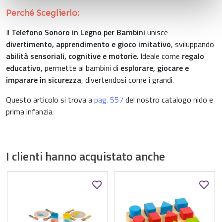
con altre informazioni che ha fornito loro o che hanno
Perché Sceglierlo:
raccolto dal suo utilizzo dei loro servizi.
Il
Telefono Sonoro in Legno per Bambini
unisce
divertimento, apprendimento e gioco imitativo
, sviluppando
abilità sensoriali, cognitive e motorie
. Ideale come
regalo
educativo
, permette ai bambini di
esplorare, giocare e
imparare in sicurezza
, divertendosi come i grandi.
Questo articolo si trova a
pag. 557
del nostro catalogo nido e
prima infanzia
I clienti hanno acquistato anche