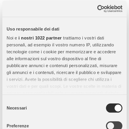
Caratteristiche Principali:
Gioco Imitativo Realistico:
Simula l’uso di un vero telefono,
stimolando
creatività e gioco di ruolo
.
Uso responsabile dei dati
7 Tasti Sonori Interattivi:
Include tasti con funzioni come
sveglia, fotocamera, e-mail e suoneria
, per un’esperienza
Noi e
i nostri 1022 partner
trattiamo i vostri dati
educativa e divertente.
personali, ad esempio il vostro numero IP, utilizzando
tecnologie come i cookie per memorizzare e accedere
Custodia Protettiva Rimovibile:
In silicone resistente,
alle informazioni sul vostro dispositivo al fine di
protegge il telefono da
urti e cadute accidentali
.
pubblicare annunci e contenuti personalizzati, misurare
Facile da Maneggiare:
Dimensioni e materiali studiati per le
gli annunci e i contenuti, ricercare il pubblico e sviluppare
mani dei bambini
, garantendo comfort e sicurezza.
i servizi. Avete la possibilità di scegliere chi utilizza i
Batterie Incluse:
Funziona con
3 batterie LR44
, già incluse
vostri dati e per quali scopi. Le vostre scelte in materia di
nella confezione.
privacy sono applicabili solo su questa proprietà digitale
in cui avete effettuato le vostre scelte. È possibile
Selezione
modificare o revocare il proprio consenso in qualsiasi
Necessari
del
Benefici Educativi:
momento dalla Dichiarazione sui cookie o facendo clic
consenso
Sviluppo Sensoriale:
I suoni realistici stimolano
udito e
sull'icona di attivazione della privacy.
Preferenze
percezione sensoriale
.