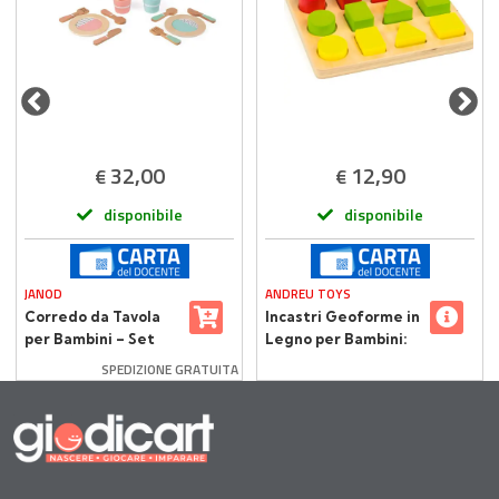
32,00
12,90
€
€
disponibile
disponibile
JANOD
ANDREU TOYS
Corredo da Tavola
Incastri Geoforme in
per Bambini – Set
Legno per Bambini:
Giocattolo in Legno
Geometria, Logica,
SPEDIZIONE GRATUITA
per 4 Persone
Classificazione,
Motricità Fine