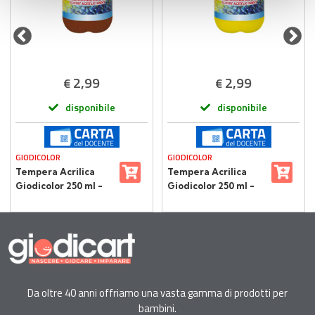
raccolto dal suo utilizzo dei loro servizi.
2,99
2,99
€
€
disponibile
disponibile
GIODICOLOR
GIODICOLOR
Tempera Acrilica
Tempera Acrilica
Giodicolor 250 ml -
Giodicolor 250 ml -
Marrone
Giallo
Da oltre 40 anni offriamo una vasta gamma di prodotti per
bambini.