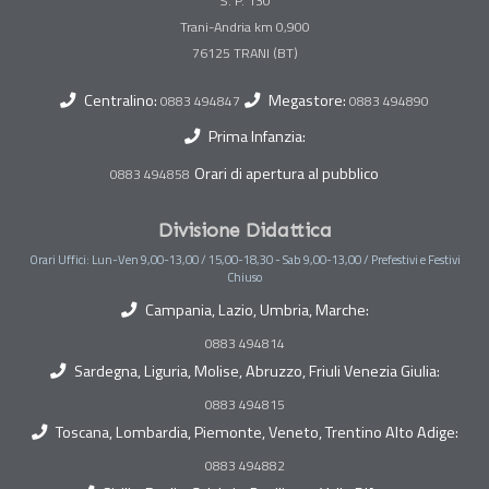
S. P. 130
Trani-Andria km 0,900
Centralino:
Megastore:
0883 494847
0883 494890
Prima Infanzia:
Orari di apertura al pubblico
0883 494858
Divisione Didattica
Orari Uffici: Lun-Ven 9,00-13,00 / 15,00-18,30 - Sab 9,00-13,00 / Prefestivi e Festivi
Chiuso
Campania, Lazio, Umbria, Marche:
0883 494814
Sardegna, Liguria, Molise, Abruzzo, Friuli Venezia Giulia:
0883 494815
Toscana, Lombardia, Piemonte, Veneto, Trentino Alto Adige:
0883 494882