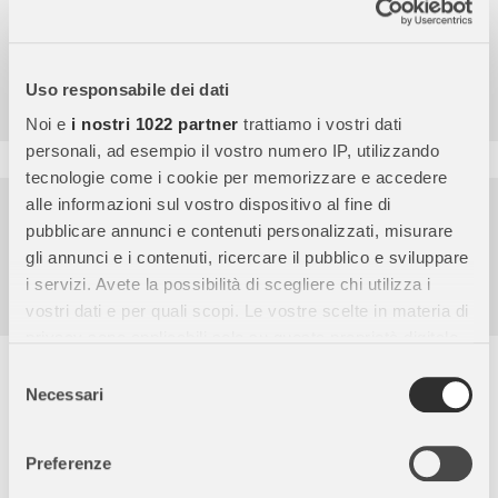
4,7
/5
9.859
Uso responsabile dei dati
Recensioni
Noi e
i nostri 1022 partner
trattiamo i vostri dati
personali, ad esempio il vostro numero IP, utilizzando
tecnologie come i cookie per memorizzare e accedere
Pagamenti sicuri
alle informazioni sul vostro dispositivo al fine di
pubblicare annunci e contenuti personalizzati, misurare
Garanzia e reso facili
gli annunci e i contenuti, ricercare il pubblico e sviluppare
Assistenza dal lunedì al venerdì
i servizi. Avete la possibilità di scegliere chi utilizza i
vostri dati e per quali scopi. Le vostre scelte in materia di
privacy sono applicabili solo su questa proprietà digitale
in cui avete effettuato le vostre scelte. È possibile
Descrizione completa
Selezione
modificare o revocare il proprio consenso in qualsiasi
Necessari
del
Puzzle da 104 MAXI pezzi di dimensione 68 x 48 cm con i
momento dalla Dichiarazione sui cookie o facendo clic
consenso
personaggi di Minnie Happy Helpers. I puzzle Super
sull'icona di attivazione della privacy.
Preferenze
Color Clementoni accompagnano il bambino in ogni fase della
Con il tuo consenso, vorremmo anche: