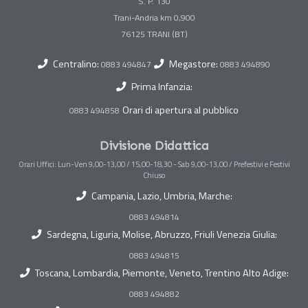
S. P. 130
Trani-Andria km 0,900
Centralino:
Megastore:
0883 494847
0883 494890
Prima Infanzia:
Orari di apertura al pubblico
0883 494858
Divisione Didattica
Orari Uffici: Lun-Ven 9,00-13,00 / 15,00-18,30 - Sab 9,00-13,00 / Prefestivi e Festivi
Chiuso
Campania, Lazio, Umbria, Marche:
0883 494814
Sardegna, Liguria, Molise, Abruzzo, Friuli Venezia Giulia:
0883 494815
Toscana, Lombardia, Piemonte, Veneto, Trentino Alto Adige:
0883 494882