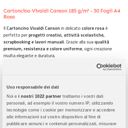
Cartoncino Vivaldi Canson 185 g/m² - 50 Fogli A4
Rosa
Il
Cartoncino Vivaldi Canson
in delicato
colore rosa
è
perfetto per
progetti creativi, attività scolastiche,
scrapbooking e lavori manuali
. Grazie alla sua
qualità
premium, resistenza e colore uniforme
, ogni creazione
risulta elegante e duratura.
Caratteristiche Principali:
Formato A4 (21x29,7 cm):
Ampia superficie per
disegni,
Uso responsabile dei dati
collage e creazioni artistiche
.
Noi e
i nostri 1022 partner
trattiamo i vostri dati
Peso 185 g/m²:
Cartoncino robusto e resistente, ideale per
personali, ad esempio il vostro numero IP, utilizzando
manipolazioni frequenti e lavori duraturi
.
tecnologie come i cookie per memorizzare e accedere
Colore rosa uniforme:
Colorazione in massa per
resa intensa
alle informazioni sul vostro dispositivo al fine di
e duratura
.
pubblicare annunci e contenuti personalizzati, misurare