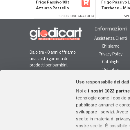
unters
Frigo Passivo 10lt
Frigo Passivo L
 Pezzi
Azzurro Pastello
Turchese - Min
Portatile e
SPEDIZIONE GRATUITA
SPE
Resistente
Informazioni
Assistenza Clienti
Chi siamo
Da oltre 40 anni offriamo
Privacy Policy
una vasta gamma di
Cataloghi
prodotti per bambini.
Volantini
La nostra piattaforma di
Opportunità di lavoro
e-commerce è ideale per
Uso responsabile dei dati
genitori e specialisti alla
DURC e Tracciabilità
ricerca di giocattoli, articoli
Noi e
i nostri 1022 partne
Rilevazione Misure
per l'infanzia, cancelleria e
tecnologie come i cookie p
Radiatori
arredi.
pubblicare annunci e conten
Con migliaia di prodotti
sviluppare i servizi. Avete l
disponibili, forniamo
scelte in materia di privacy
prodotti di qualità per
vostre scelte. È possibile
soddisfare le esigenze dei