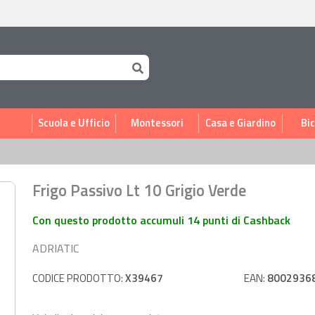
i
Scuola e Ufficio
Montessori
Casa e Giardino
Bic
Frigo Passivo Lt 10 Grigio Verde
Con questo prodotto accumuli 14 punti di Cashback
ADRIATIC
CODICE PRODOTTO:
X39467
EAN:
8002936