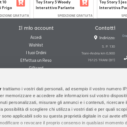
t 10
Toy Story 5 Woody
Toy Story 5 Jes
i Frigo
Interattivo Parlante
Interattiva Pa
DIZIONE GRATUITA
SPEDIZIONE GRATUITA
SPE
Il mio account
Contatti
Ora
Accedi
Indirizzo:
Wishlist
S. P. 130
I tuoi Ordini
Trani-Andria km 0,900
Effettua un Reso
Giftcard
Centralino:
0883 494847
Gestisci cookie
Megastore:
0883 494890
Garanzie
r
trattiamo i vostri dati personali, ad esempio il vostro numero IP
Prima Infanzia:
0883
er memorizzare e accedere alle informazioni sul vostro dispositiv
Condizioni di vendita
494858
uti personalizzati, misurare gli annunci e i contenuti, ricercare i
Spedizioni e Resi
Orari di apertura al pubblico
a possibilità di scegliere chi utilizza i vostri dati e per quali scop
Pagamenti sicuri
 sono applicabili solo su questa proprietà digitale in cui avete eff
 modificare o revocare il proprio consenso in qualsiasi momento d