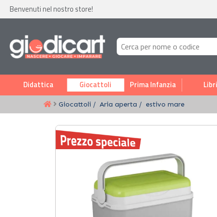
Benvenuti nel nostro store!
Didattica
Giocattoli
Prima Infanzia
Libr
Giocattoli
Aria aperta
estivo mare