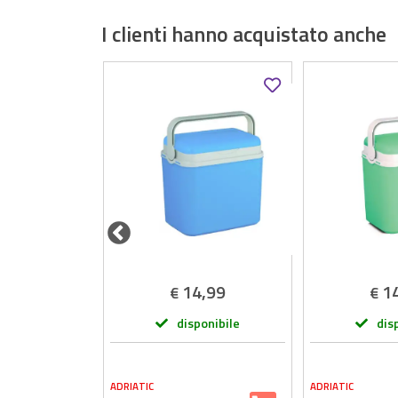
I clienti hanno acquistato anche
,99
14,99
1
€
€
onibile
disponibile
dis
ADRIATIC
ADRIATIC