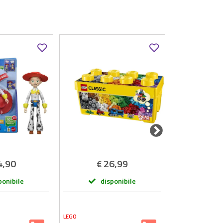
4,90
26,99
3
€
€
ponibile
disponibile
dis
LEGO
EASTPAK