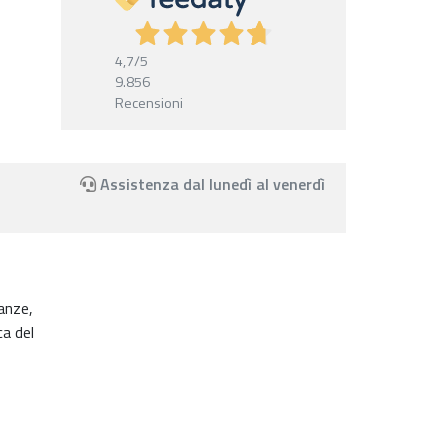
4,7
/5
9.856
Recensioni
Assistenza dal lunedì al venerdì
canze,
a del