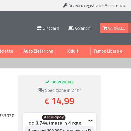
Accedi
o registrati
-
Assistenza
Giftcard
Volantini
CARRELLO
iclette
Auto Elettriche
Kidult
Tempo Libero e
Sport
DISPONIBILE
Spedizione in 24h*
14,99
€
833020