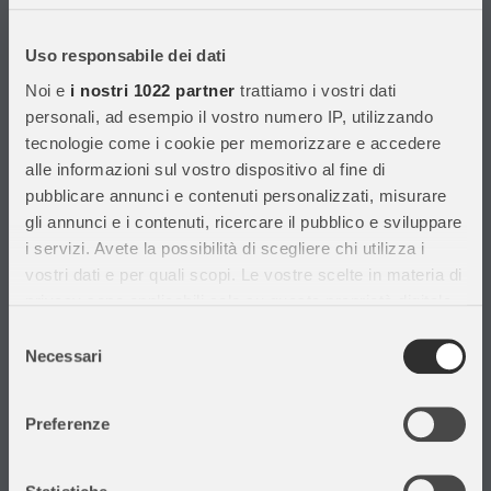
Con migliaia di prodotti disponibili, forniamo prodotti di qualità per
soddisfare le esigenze dei clienti.
Uso responsabile dei dati
Noi e
i nostri 1022 partner
trattiamo i vostri dati
Informazioni
personali, ad esempio il vostro numero IP, utilizzando
tecnologie come i cookie per memorizzare e accedere
Assistenza Clienti
alle informazioni sul vostro dispositivo al fine di
Chi siamo
pubblicare annunci e contenuti personalizzati, misurare
Privacy Policy
gli annunci e i contenuti, ricercare il pubblico e sviluppare
Cataloghi
i servizi. Avete la possibilità di scegliere chi utilizza i
Volantini
vostri dati e per quali scopi. Le vostre scelte in materia di
Opportunità di lavoro
privacy sono applicabili solo su questa proprietà digitale
DURC e Tracciabilità
in cui avete effettuato le vostre scelte. È possibile
Selezione
Rilevazione Misure Radiatori
modificare o revocare il proprio consenso in qualsiasi
Necessari
del
momento dalla Dichiarazione sui cookie o facendo clic
consenso
sull'icona di attivazione della privacy.
Preferenze
Con il tuo consenso, vorremmo anche:
Il mio account
raccogliere informazioni sulla tua posizione