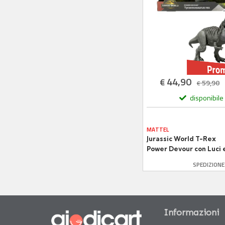
44,90
€
59,90
€
disponibile
MATTEL
Jurassic World T-Rex
Power Devour con Luci 
Suoni
SPEDIZION
Informazioni