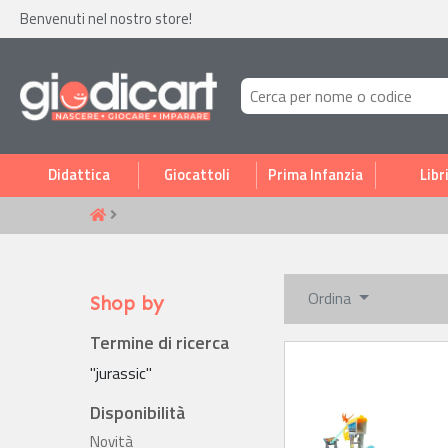
Benvenuti nel nostro store!
Didattica
Giocattoli
Prima Infanzia
Libr
Ordina
Shop by
Termine di ricerca
"jurassic"
Disponibilità
Novità