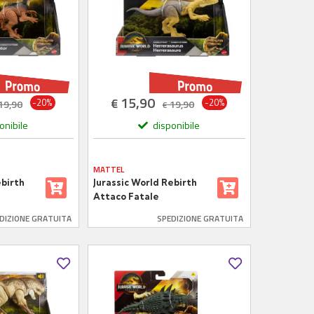
15,90
€
-20%
-20%
19,90
19,90
€
onibile
disponibile
MATTEL
ebirth
Jurassic World Rebirth
Attaco Fatale
Herrerasaurus
DIZIONE GRATUITA
SPEDIZIONE GRATUITA