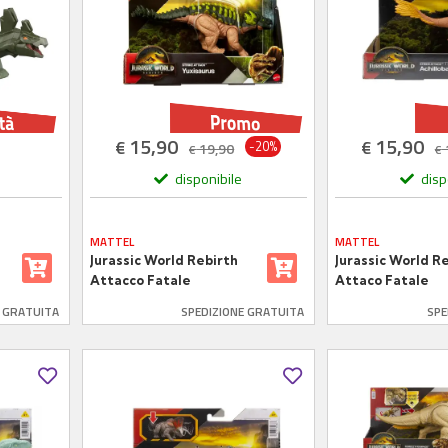
15,90
15,90
€
€
-20%
19,90
€
€
disponibile
disp
MATTEL
MATTEL
Jurassic World Rebirth
Jurassic World R
Attacco Fatale
Attaco Fatale
Yuxisaurus
Achillobator
E GRATUITA
SPEDIZIONE GRATUITA
SPE