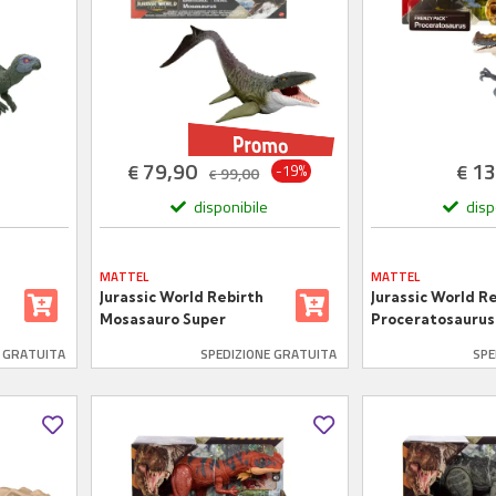
79,90
13
€
€
-19%
99,00
€
disponibile
disp
MATTEL
MATTEL
Jurassic World Rebirth
Jurassic World R
Mosasauro Super
Proceratosaurus
Colossale Snodato
Pack 15 cm
E GRATUITA
SPEDIZIONE GRATUITA
SPE