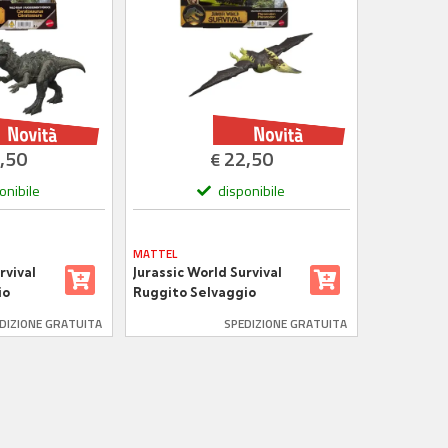
,50
22,50
€
onibile
disponibile
MATTEL
rvival
Jurassic World Survival
io
Ruggito Selvaggio
L77
Pteranodon JKL78
DIZIONE GRATUITA
SPEDIZIONE GRATUITA