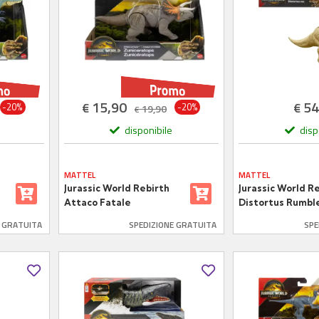
15,90
54
€
€
-20%
-20%
19,90
€
disponibile
disp
MATTEL
MATTEL
Jurassic World Rebirth
Jurassic World R
Attaco Fatale
Distortus Rumbl
Zuniceratops
Rampage
E GRATUITA
SPEDIZIONE GRATUITA
SPE