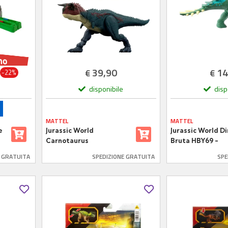
39,90
14
€
€
-22%
disponibile
disp
MATTEL
MATTEL
e
Jurassic World
Jurassic World D
Carnotaurus
Bruta HBY69 -
-
Chialingosauro
E GRATUITA
SPEDIZIONE GRATUITA
SPE