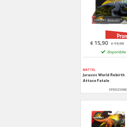
15,90
€
19,90
€
disponibile
MATTEL
Jurassic World Rebirth
Attaco Fatale
Nanotyrannus
SPEDIZION