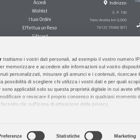
Ora
Accedi
Indirizzo:
Wishlist
S. P. 130
I tuoi Ordini
Trani-Andria km 0,900
Effettua un Reso
Giftcard
Centralino:
0883 494847
Gestisci cookie
Megastore:
0883 494890
Garanzie
r
trattiamo i vostri dati personali, ad esempio il vostro numero IP
Prima Infanzia:
0883
er memorizzare e accedere alle informazioni sul vostro dispositiv
Condizioni di vendita
494858
uti personalizzati, misurare gli annunci e i contenuti, ricercare i
Spedizioni e Resi
Orari di apertura al pubblico
a possibilità di scegliere chi utilizza i vostri dati e per quali scop
Pagamenti sicuri
 sono applicabili solo su questa proprietà digitale in cui avete eff
 modificare o revocare il proprio consenso in qualsiasi momento d
facendo clic sull'icona di attivazione della privacy.
remmo anche:
ni sulla tua posizione geografica, con un'approssimazione di qu
m 0,900 (16 bis uscita Trani Nord)
76125 TRANI (BT)
P. IVA IT04
positivo, scansionandolo attivamente alla ricerca di caratteristiche
Preferenze
Statistiche
Marketing
3.000.000 i.v.