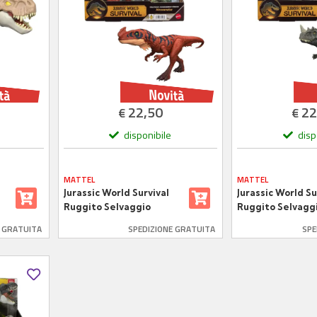
22,50
22
€
€
disponibile
disp
MATTEL
MATTEL
Jurassic World Survival
Jurassic World Su
Ruggito Selvaggio
Ruggito Selvagg
Afrovenator JKL76
Ceratosaurus JK
E GRATUITA
SPEDIZIONE GRATUITA
SPE