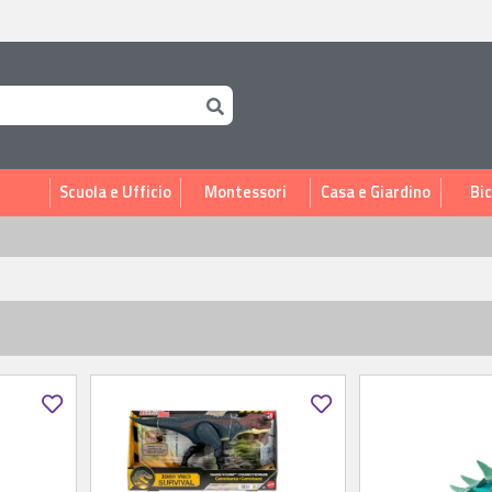
i
Scuola e Ufficio
Montessori
Casa e Giardino
Bic