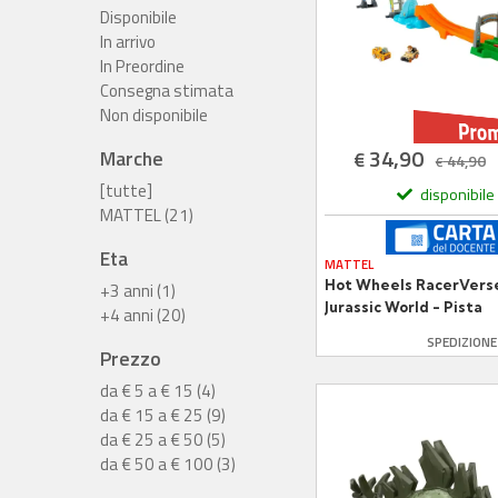
Disponibile
In arrivo
In Preordine
Consegna stimata
Non disponibile
34,90
Marche
€
44,90
€
[tutte]
disponibile
MATTEL (21)
Eta
MATTEL
Hot Wheels RacerVers
+3 anni (1)
Jurassic World - Pista
+4 anni (20)
Corsa con 2 Veicoli Die
SPEDIZION
Cast
Prezzo
da € 5 a € 15 (4)
da € 15 a € 25 (9)
da € 25 a € 50 (5)
da € 50 a € 100 (3)