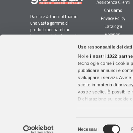
Assistenza Clienti
Chi siamo
Da oltre 40 anni offriamo
Privacy Policy
una vasta gamma di
Cataloghi
prodotti per bambini.
Volantini
La nostra piattaforma di
Opportunità di lavoro
e-commerce è ideale per
Uso responsabile dei dati
genitori e specialisti alla
DURC e Tracciabilità
ricerca di giocattoli, articoli
Noi e
i nostri 1022 partne
Rilevazione Misure
per l'infanzia, cancelleria e
tecnologie come i cookie p
Radiatori
arredi.
pubblicare annunci e conten
Con migliaia di prodotti
sviluppare i servizi. Avete l
disponibili, forniamo
scelte in materia di privacy
prodotti di qualità per
vostre scelte. È possibile
soddisfare le esigenze dei
Dichiarazione sui cookie o 
clienti.
Con il tuo consenso, vor
raccogliere informazio
Gruppo Giodicart srl
S. P. 130 Trani-Andria k
Selezione
Identificare il tuo dis
Necessari
del