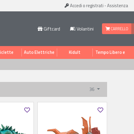
Accedi
o registrati
-
Assistenza
Giftcard
Volantini
CARRELLO
iclette
Auto Elettriche
Kidult
Tempo Libero e
Sport
36